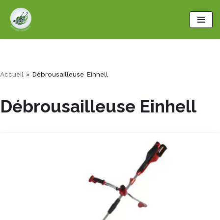
Aller
au
contenu
Accueil
»
Débrousailleuse Einhell
Débrousailleuse Einhell