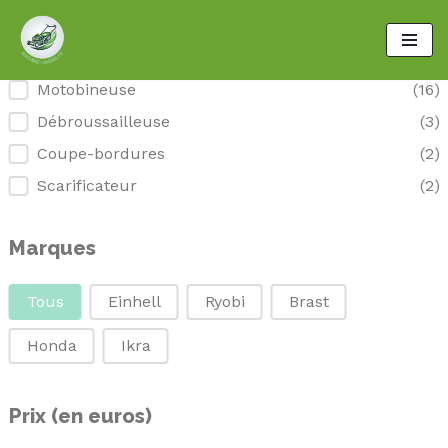
Aller
au
Outil de jardin
Motobineuse
(16)
contenu
Débroussailleuse
(3)
Coupe-bordures
(2)
Scarificateur
(2)
Marques
Marques
Tous
Einhell
Ryobi
Brast
Honda
Ikra
Prix (en euros)