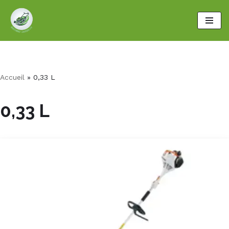
Aller
au
contenu
Accueil
»
0,33 L
0,33 L