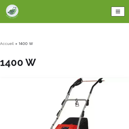
Aller
au
contenu
Accueil
»
1400 W
1400 W