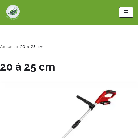
Aller
au
contenu
Accueil
»
20 à 25 cm
20 à 25 cm