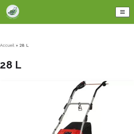
Aller
au
contenu
Accueil
»
28 L
28 L