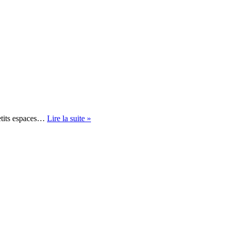
Débroussailleuse
petits espaces…
Lire la suite »
Stihl
FS
55R
:
L’Entrée
de
Gamme
Stihl