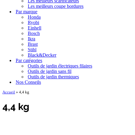
Les meilleurs scarificateurs
Les meilleurs coupe bordures
Par marque
Honda
Ryobi
Einhell
Bosch
Ikra
Brast
Stihl
Black&Decker
Par catégories
Outils de jardin électriques filaires
Outils de jardin sans fil
Outils de jardin thermiques
Nos Conseils
Accueil
»
4,4 kg
4,4 kg