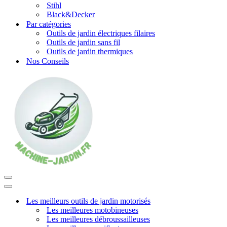
Stihl
Black&Decker
Par catégories
Outils de jardin électriques filaires
Outils de jardin sans fil
Outils de jardin thermiques
Nos Conseils
Menu
de
Menu
navigation
de
Les meilleurs outils de jardin motorisés
navigation
Les meilleures motobineuses
Les meilleures débroussailleuses