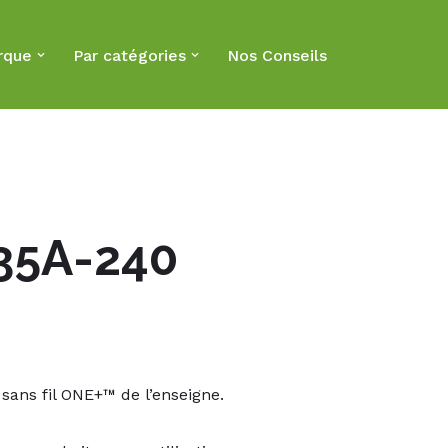
rque
Par catégories
Nos Conseils
 35A-240
sans fil ONE+™ de l’enseigne.