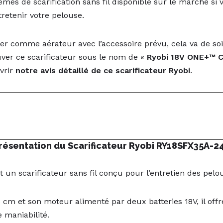
tèmes de scarification sans fil disponible sur le marché si
tretenir votre pelouse.
er comme aérateur avec l’accessoire prévu, cela va de soi
ver ce scarificateur sous le nom de «
Ryobi 18V ONE+™ Co
vrir
notre avis détaillé de ce scarificateur Ryobi
.
résentation du Scarificateur Ryobi RY18SFX35A-2
t un scarificateur sans fil conçu pour l’entretien des pelo
5 cm et son moteur alimenté par deux batteries 18V, il of
 maniabilité.