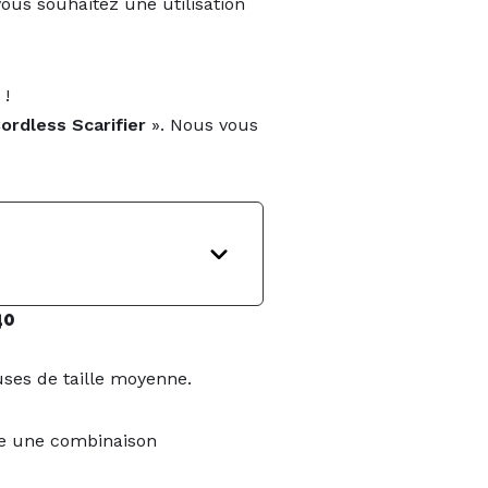
 vous souhaitez une utilisation
 !
rdless Scarifier
». Nous vous
40
uses de taille moyenne.
fre une combinaison