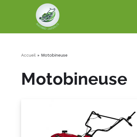
Aller
au
contenu
Accueil
»
Motobineuse
Motobineuse